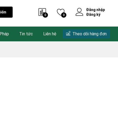
Đăng nhập
kiếm
Đăng ký
0
0
 Pháp
Tin tức
Liên hệ
Theo dõi hàng đơn