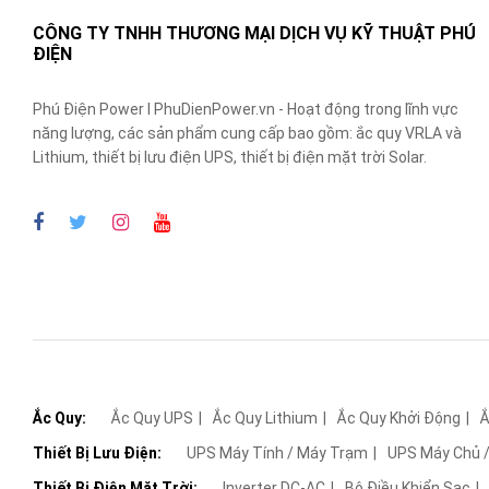
CÔNG TY TNHH THƯƠNG MẠI DỊCH VỤ KỸ THUẬT PHÚ
ĐIỆN
Phú Điện Power I PhuDienPower.vn - Hoạt động trong lĩnh vực
năng lượng, các sản phẩm cung cấp bao gồm: ắc quy VRLA và
Lithium, thiết bị lưu điện UPS, thiết bị điện mặt trời Solar.
Ắc Quy:
Ắc Quy UPS
Ắc Quy Lithium
Ắc Quy Khởi Động
Ắ
Thiết Bị Lưu Điện:
UPS Máy Tính / Máy Trạm
UPS Máy Chủ /
Thiết Bị Điện Mặt Trời:
Inverter DC-AC
Bộ Điều Khiển Sạc