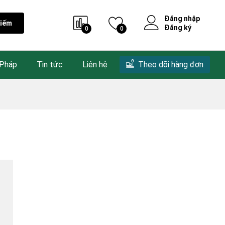
Đăng nhập
kiếm
Đăng ký
0
0
 Pháp
Tin tức
Liên hệ
Theo dõi hàng đơn