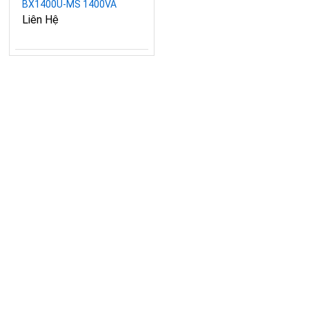
BX1400U-MS 1400VA
700W
Liên Hệ