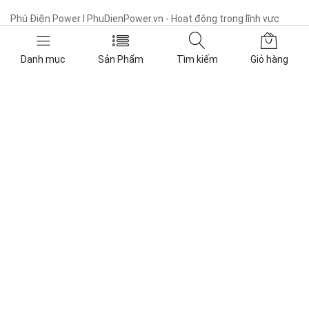
Phú Điện Power I PhuDienPower.vn - Hoạt động trong lĩnh vực
năng lượng, các sản phẩm cung cấp bao gồm: ắc quy VRLA và
Lithium, thiết bị lưu điện UPS, thiết bị điện mặt trời Solar.
Danh mục
Sản Phẩm
Tìm kiếm
Giỏ hàng
Tra cứu
Về chúng tôi
Sản phẩm
Tin tức
Liên hệ
Giỏ hàng