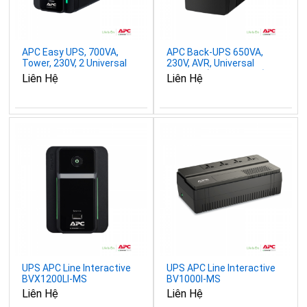
APC Easy UPS, 700VA,
APC Back-UPS 650VA,
Tower, 230V, 2 Universal
230V, AVR, Universal
outlets, AVR, 1 USB Type
Sockets (BX650LI-MS)
Liên Hệ
Liên Hệ
A Port (BVX700LUI-MS)
UPS APC Line Interactive
UPS APC Line Interactive
BVX1200LI-MS
BV1000I-MS
1200VA/650W
1000VA/600W
Liên Hệ
Liên Hệ