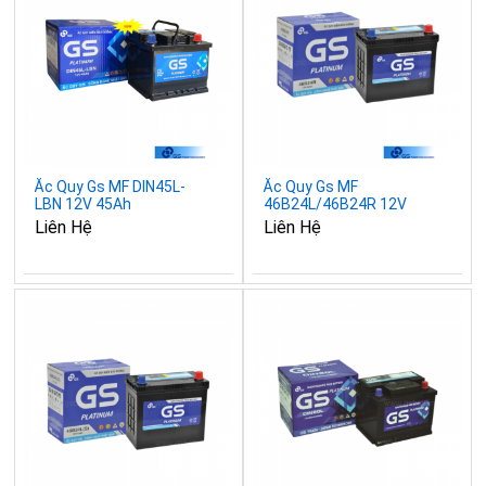
Ắc Quy Gs MF DIN45L-
Ắc Quy Gs MF
LBN 12V 45Ah
46B24L/46B24R 12V
45AH
Liên Hệ
Liên Hệ