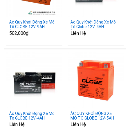
Ắc Quy Khởi Động Xe Mô
Ắc Quy Khởi Động Xe Mô
Tô GLOBE 12V-9AH
Tô Globe 12V-4AH
(10HR), WP9-BS
(10HR), WTZ5S
502,000₫
Liên Hệ
Ắc Quy Khởi Động Xe Mô
ẮC QUY KHỞI ĐỘNG XE
Tô GLOBE 12V-4AH
MÔ TÔ GLOBE 12V-5AH
(10HR), WTZ5S-E
(10HR), WP5AP
Liên Hệ
Liên Hệ