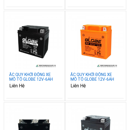
ẮC QUY KHỞI ĐỘNG XE
ẮC QUY KHỞI ĐỘNG XE
MÔ TÔ GLOBE 12V-6AH
MÔ TÔ GLOBE 12V-6AH
(10HR), WTZ6V
(10HR), WP5S-3BP
Liên Hệ
Liên Hệ