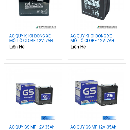
ẮC QUY KHỞI ĐỘNG XE
ẮC QUY KHỞI ĐỘNG XE
MÔ TÔ GLOBE 12V-7AH
MÔ TÔ GLOBE 12V-7AH
(10HR), WTZ7A-4BP
(10HR), WTZ7L-BP
Liên Hệ
Liên Hệ
ẮC QUY GS MF 12V 35Ah
ẮC QUY GS MF 12V-35Ah