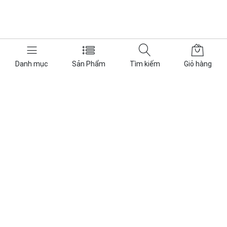
Danh mục
Sản Phẩm
Tìm kiếm
Giỏ hàng
CÔNG TY TNHH THƯƠNG MẠI DỊCH VỤ KỸ THUẬT PHÚ
ĐIỆN
Phú Điện Power I PhuDienPower.vn - Hoạt động trong lĩnh vực
năng lượng, các sản phẩm cung cấp bao gồm: ắc quy VRLA và
Lithium, thiết bị lưu điện UPS, thiết bị điện mặt trời Solar.
Tra cứu