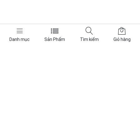
Danh mục
Sản Phẩm
Tìm kiếm
Giỏ hàng
CÔNG TY TNHH THƯƠNG MẠI DỊCH VỤ KỸ THUẬT PHÚ
ĐIỆN
Phú Điện Power I PhuDienPower.vn - Hoạt động trong lĩnh vực
năng lượng, các sản phẩm cung cấp bao gồm: ắc quy VRLA và
Lithium, thiết bị lưu điện UPS, thiết bị điện mặt trời Solar.
Tra cứu