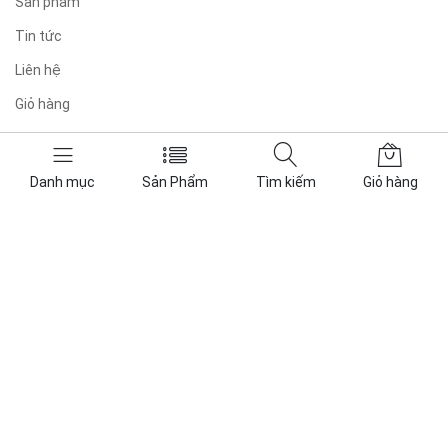
Sản phẩm
Tin tức
Liên hệ
Giỏ hàng
Liên hệ
Danh mục
Sản Phẩm
Tìm kiếm
Giỏ hàng
Điện Thoại:
0899.16.79.89
–
0981810073
Email:
phudienpower@gmail.com
Mở cửa: T2 - T7 / 8:00AM - 5:00PM
Địa chỉ: Số 33 Tổ 6, Ấp 5, Xã Đông Thạnh, Thành phố Hồ Chí Minh
Kho hàng: 104/106 Đường Số 18, Phường Bình Hưng Hòa, Thành
phố Hồ Chí Minh