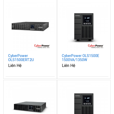
CyberPower
CyberPower OLS1500E
OLS1500ERT2U
1500VA/1350W
1500VA/1350W
Liên Hệ
Liên Hệ