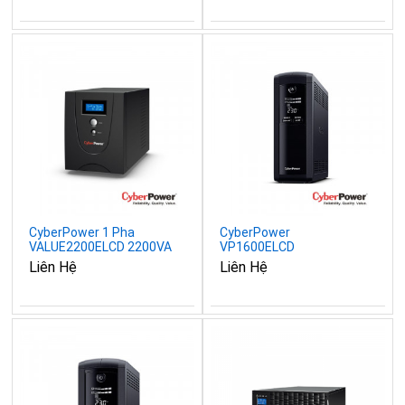
CyberPower 1 Pha
CyberPower
VALUE2200ELCD 2200VA
VP1600ELCD
/ 1320W
1600VA/960W
Liên Hệ
Liên Hệ