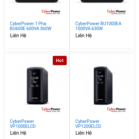
CyberPower 1 Pha
CyberPower BU1000EA
BU600E 600VA 360W
1000VA 630W
Liên Hệ
Liên Hệ
Hot
CyberPower
CyberPower
VP1000ELCD
VP1200ELCD
1000VA/550W
1200VA/720W
Liên Hệ
Liên Hệ