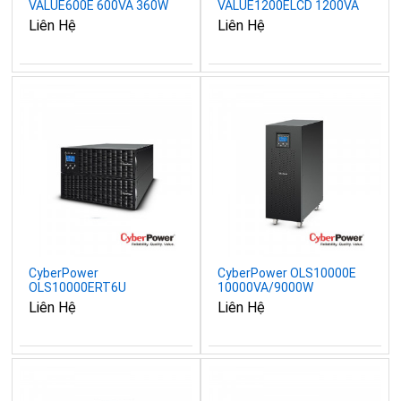
VALUE600E 600VA 360W
VALUE1200ELCD 1200VA
/ 720W
Liên Hệ
Liên Hệ
CyberPower
CyberPower OLS10000E
OLS10000ERT6U
10000VA/9000W
10000VA/9000W
Liên Hệ
Liên Hệ