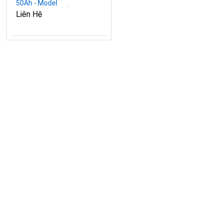
50Ah - Model
BRES48V50-R(E)
Liên Hệ