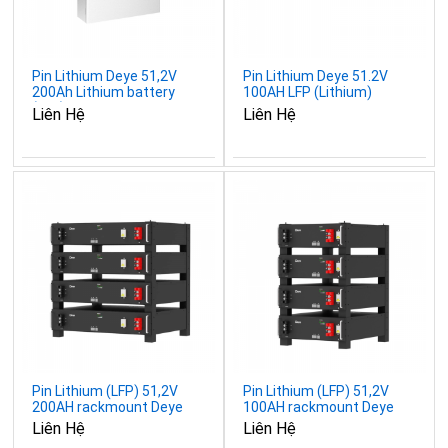
Pin Lithium Deye 51,2V
Pin Lithium Deye 51.2V
200Ah Lithium battery
100AH LFP (Lithium)
(LFP) RW-F10.2
battery SE-G5.1 Pro-B
Liên Hệ
Liên Hệ
Pin Lithium (LFP) 51,2V
Pin Lithium (LFP) 51,2V
200AH rackmount Deye
100AH rackmount Deye
SE-G10.2
SE-G5.1
Liên Hệ
Liên Hệ