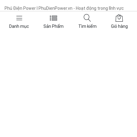
Phú Điện Power I PhuDienPower.vn - Hoạt động trong lĩnh vực
năng lượng, các sản phẩm cung cấp bao gồm: ắc quy VRLA và
Lithium, thiết bị lưu điện UPS, thiết bị điện mặt trời Solar.
Danh mục
Sản Phẩm
Tìm kiếm
Giỏ hàng
Tra cứu
Về chúng tôi
Sản phẩm
Tin tức
Liên hệ
Giỏ hàng