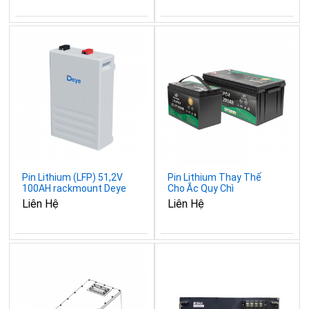
Pin Lithium (LFP) 51,2V
Pin Lithium Thay Thế
100AH rackmount Deye
Cho Ắc Quy Chì
SE-F5
Liên Hệ
Liên Hệ