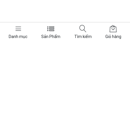
Danh mục
Sản Phẩm
Tìm kiếm
Giỏ hàng
CÔNG TY TNHH THƯƠNG MẠI DỊCH VỤ KỸ THUẬT PHÚ
ĐIỆN
Phú Điện Power I PhuDienPower.vn - Hoạt động trong lĩnh vực
năng lượng, các sản phẩm cung cấp bao gồm: ắc quy VRLA và
Lithium, thiết bị lưu điện UPS, thiết bị điện mặt trời Solar.
Tra cứu