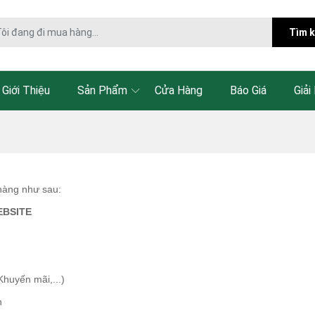
Tìm 
Giới Thiệu
Sản Phẩm
Cửa Hàng
Báo Giá
Giải
 hàng như sau:
BSITE
huyến mãi,...)
n