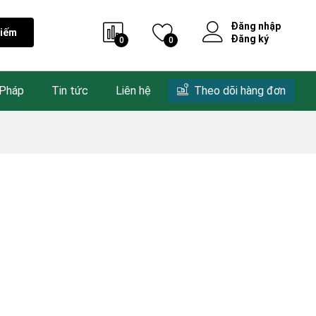
Đăng nhập
kiếm
Đăng ký
0
0
 Pháp
Tin tức
Liên hệ
Theo dõi hàng đơn