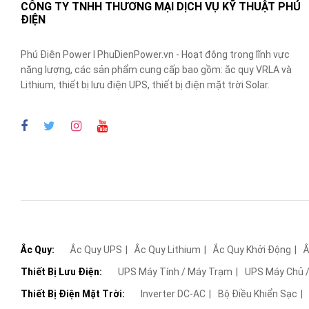
CÔNG TY TNHH THƯƠNG MẠI DỊCH VỤ KỸ THUẬT PHÚ
ĐIỆN
Phú Điện Power I PhuDienPower.vn - Hoạt động trong lĩnh vực
năng lượng, các sản phẩm cung cấp bao gồm: ắc quy VRLA và
Lithium, thiết bị lưu điện UPS, thiết bị điện mặt trời Solar.
Ắc Quy:
Ắc Quy UPS
Ắc Quy Lithium
Ắc Quy Khởi Động
Ắ
Thiết Bị Lưu Điện:
UPS Máy Tính / Máy Trạm
UPS Máy Chủ /
Thiết Bị Điện Mặt Trời:
Inverter DC-AC
Bộ Điều Khiển Sạc