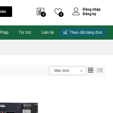
Đăng nhập
kiếm
Đăng ký
0
0
 Pháp
Tin tức
Liên hệ
Theo dõi hàng đơn
Mặc định