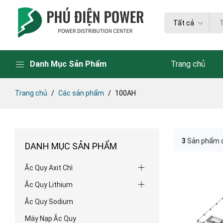
Tất cả
Danh Mục Sản Phẩm
Trang chủ
Trang chủ
Các sản phẩm
100AH
3
Sản phẩm 
DANH MỤC SẢN PHẨM
Ắc Quy Axit Chì
Ắc Quy Lithium
Ắc Quy Sodium
Máy Nạp Ắc Quy