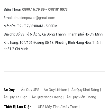
Điện Thoại:
0899.16.79.89
–
0981810073
Email:
phudienpower@gmail.com
Mở cửa: T2 - T7 / 8:00AM - 5:00PM
Địa chỉ: Số 33 Tổ 6, Ấp 5, Xã Đông Thạnh, Thành phố Hồ Chí Minh
Kho hàng: 104/106 Đường Số 18, Phường Bình Hưng Hòa, Thành
phố Hồ Chí Minh
Ắc Quy:
Ắc Quy UPS
Ắc Quy Lithium
Ắc Quy Khởi Động
Ắc Quy Xe Điện
Ắc Quy Năng Lượng
Ắc Quy Viễn Thông
Thiết Bị Lưu Điện:
UPS Máy Tính / Máy Trạm