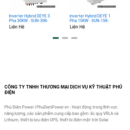
Inverter Hybrid DEYE 3
Inverter Hybrid DEYE 1
Pha 30KW - SUN-30K-
Pha 15KW - SUN-15K-
SG01HP3-EU-BM3
SG01HP3-EU-AM2
Liên Hệ
Liên Hệ
CÔNG TY TNHH THƯƠNG MẠI DỊCH VỤ KỸ THUẬT PHÚ
ĐIỆN
Phú Điện Power I PhuDienPower.vn - Hoạt động trong lĩnh vực
năng lượng, các sản phẩm cung cấp bao gồm: ắc quy VRLA và
Lithium, thiết bị lưu điện UPS, thiết bị điện mặt trời Solar.