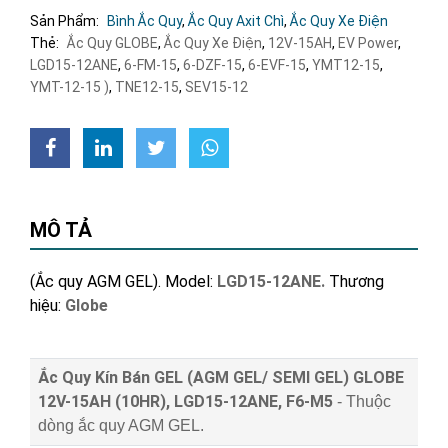
Sản Phẩm:
Bình Ắc Quy
,
Ắc Quy Axit Chì
,
Ắc Quy Xe Điện
Thẻ:
Ắc Quy GLOBE
,
Ắc Quy Xe Điện
,
12V-15AH
,
EV Power
,
LGD15-12ANE
,
6-FM-15
,
6-DZF-15
,
6-EVF-15
,
YMT12-15
,
YMT-12-15 )
,
TNE12-15
,
SEV15-12
MÔ TẢ
(Ắc quy AGM GEL). Model:
LGD15-12ANE
.
Thương
hiệu:
Globe
Ắc Quy Kín Bán GEL (AGM GEL/ SEMI GEL) GLOBE
12V-15AH (10HR), LGD15-12ANE, F6-M5
- Thuộc
dòng ắc quy AGM GEL.