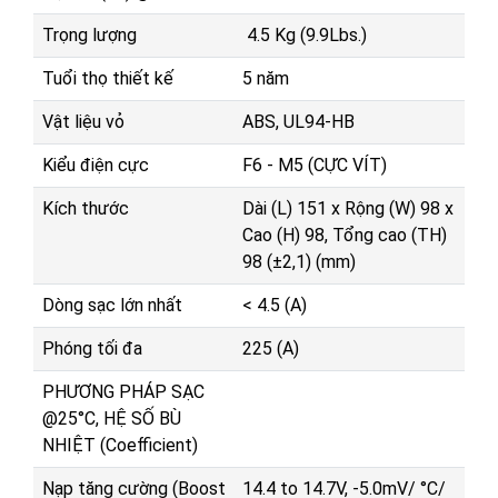
Trọng lượng
4.5 Kg (9.9Lbs.)
Tuổi thọ thiết kế
5 năm
Vật liệu vỏ
ABS, UL94-HB
Kiểu điện cực
F6 - M5 (CỰC VÍT)
Kích thước
Dài (L) 151 x Rộng (W) 98 x
Cao (H) 98, Tổng cao (TH)
98 (±2,1) (mm)
Dòng sạc lớn nhất
< 4.5 (A)
Phóng tối đa
225 (A)
PHƯƠNG PHÁP SẠC
@25°C, HỆ SỐ BÙ
NHIỆT (Coefficient)
Nạp tăng cường (Boost
14.4 to 14.7V, -5.0mV/ °C/