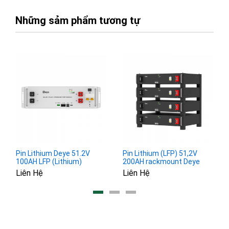
Những sảm phẩm tương tự
Pin Lithium Deye 51.2V
Pin Lithium (LFP) 51,2V
100AH LFP (Lithium)
200AH rackmount Deye
battery SE-G5.1 Pro-B
SE-G10.2
Liên Hệ
Liên Hệ