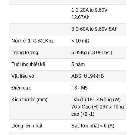
1 C 20A to 9.60V
12.67Ah
3 C 60A to 9.60V 8Ah
Nội trở (I.R) @1Khz
< 10 mΩ
Trọng lượng
5.95Kg (13.09Lbs.)
Tuổi thọ thiết kế
5 năm
Vật liệu vỏ
ABS, UL94-HB
Điện cực
F3 - M5
Kích thước (mm)
Dài (L) 181 x Rộng (W)
76 x Cao (H) 167 x Tổng
cao (+2,-1)
Dòng lớn nhất
Sạc lớn nhất < 6 (A)