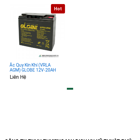
Hot
Ắc Quy Kín Khí (VRLA
AGM) GLOBE 12V-20AH
(20HR), WP20-12NE, F6-
Liên Hệ
M5