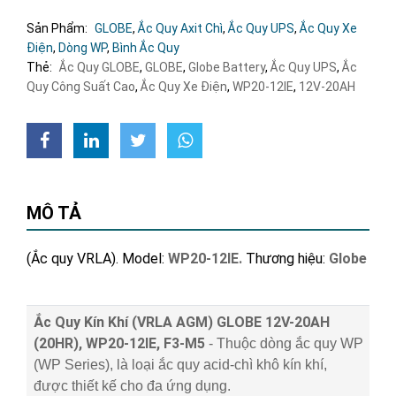
Sản Phẩm:
GLOBE
,
Ắc Quy Axit Chì
,
Ắc Quy UPS
,
Ắc Quy Xe
Điện
,
Dòng WP
,
Bình Ắc Quy
Thẻ:
Ắc Quy GLOBE
,
GLOBE
,
Globe Battery
,
Ắc Quy UPS
,
Ắc
Quy Công Suất Cao
,
Ắc Quy Xe Điện
,
WP20-12IE
,
12V-20AH
MÔ TẢ
(Ắc quy VRLA). Model:
WP20-12IE.
Thương hiệu:
Globe
Ắc Quy Kín Khí (VRLA AGM) GLOBE 12V-20AH
(20HR), WP20-12IE, F3-M5
- Thuộc dòng ắc quy WP
(WP Series), là loại ắc quy acid-chì khô kín khí,
được thiết kế cho đa ứng dụng.