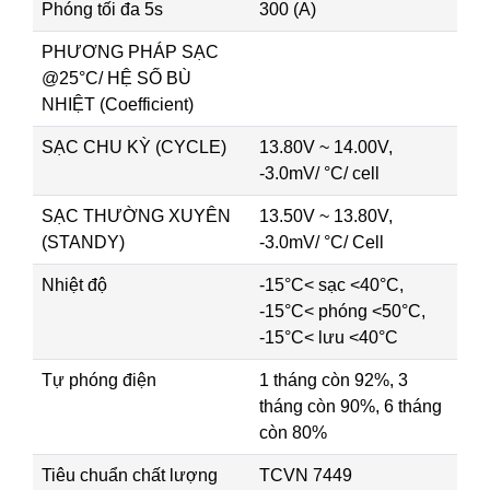
Phóng tối đa 5s
300 (A)
PHƯƠNG PHÁP SẠC
@25°C/ HỆ SỐ BÙ
NHIỆT (Coefficient)
SẠC CHU KỲ (CYCLE)
13.80V ~ 14.00V,
-3.0mV/ °C/ cell
SẠC THƯỜNG XUYÊN
13.50V ~ 13.80V,
(STANDY)
-3.0mV/ °C/ Cell
Nhiệt độ
-15°C< sạc <40°C,
-15°C< phóng <50°C,
-15°C< lưu <40°C
Tự phóng điện
1 tháng còn 92%, 3
tháng còn 90%, 6 tháng
còn 80%
Tiêu chuẩn chất lượng
TCVN 7449