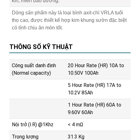
kín, miễn bảo dưỡng.
Dòng sản phẩm này là loại bình axit-chì VRLA tuổi
thọ cao, được thiết kế hợp kim khung sườn đặc biệt
có tính chịu ăn mòn tốt.
THÔNG SỐ KỸ THUẬT
Công suất danh định
20 Hour Rate (HR) 10A to
(Normal capacity)
10.50V 100Ah
5 Hour Rate (HR) 17A to
10.2V 85Ah
1 Hour Rate (HR) 60A to
9.60V 60Ah
Nội trở (I.R) @1Khz
< 4 mΩ
Trọng lượng
31.3 Kg