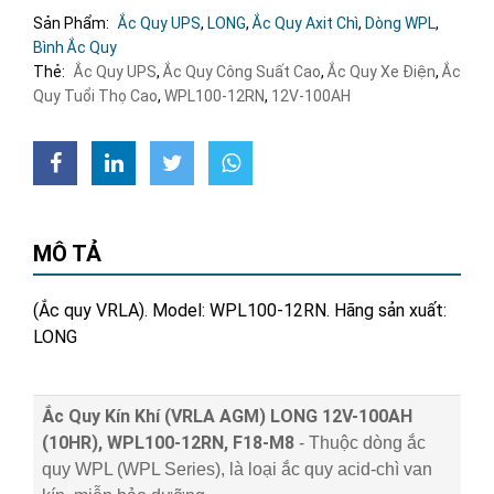
Sản Phẩm:
Ắc Quy UPS
,
LONG
,
Ắc Quy Axit Chì
,
Dòng WPL
,
Bình Ắc Quy
Thẻ:
Ắc Quy UPS
,
Ắc Quy Công Suất Cao
,
Ắc Quy Xe Điện
,
Ắc
Quy Tuổi Thọ Cao
,
WPL100-12RN
,
12V-100AH
MÔ TẢ
(Ắc quy VRLA). Model: WPL100-12RN. Hãng sản xuất:
LONG
Ắc Quy Kín Khí (VRLA AGM) LONG 12V-100AH
(10HR), WPL100-12RN, F18-M8
- Thuộc dòng ắc
quy WPL (WPL Series), là loại ắc quy acid-chì van