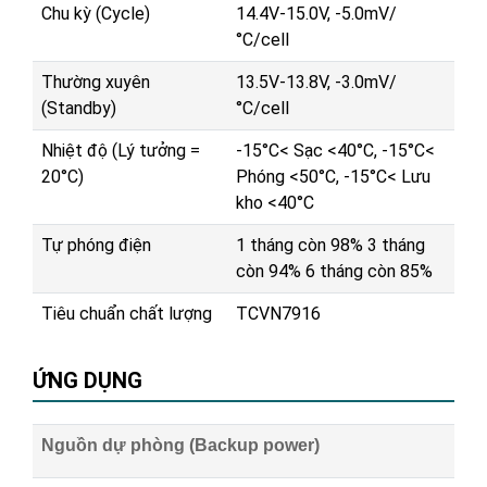
Chu kỳ (Cycle)
14.4V-15.0V, -5.0mV/
°C/cell
Thường xuyên
13.5V-13.8V, -3.0mV/
(Standby)
°C/cell
Nhiệt độ (Lý tưởng =
-15°C< Sạc <40°C, -15°C<
20°C)
Phóng <50°C, -15°C< Lưu
kho <40°C
Tự phóng điện
1 tháng còn 98% 3 tháng
còn 94% 6 tháng còn 85%
Tiêu chuẩn chất lượng
TCVN7916
ỨNG DỤNG
Nguồn dự phòng (Backup power)