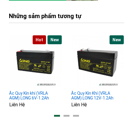
Những sảm phẩm tương tự
Hot
New
New
Ắc Quy Kín khí (VRLA
Ắc Quy Kín Khí (VRLA
AGM) LONG 6V-1.2Ah
AGM) LONG 12V-1.2Ah
(20HR), WP1.2-6, F1
(20HR), WP1.2-12, F1
Liên Hệ
Liên Hệ